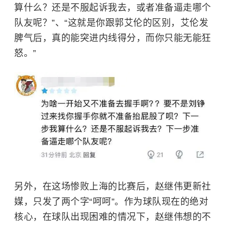
算什么？还是不服起诉我去，或者准备逼走哪个
队友呢？”、“这就是你跟郭艾伦的区别，艾伦发
脾气后，真的能突进内线得分，而你只能无能狂
怒。”
另外，在这场惨败上海的比赛后，赵继伟更新社
媒，只发了两个字“呵呵”。作为球队现在的绝对
核心，在球队出现困难的情况下，赵继伟想的不