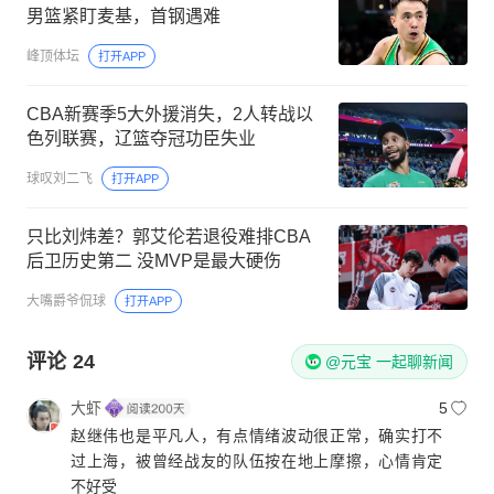
男篮紧盯麦基，首钢遇难
峰顶体坛
打开APP
CBA新赛季5大外援消失，2人转战以
色列联赛，辽篮夺冠功臣失业
球叹刘二飞
打开APP
只比刘炜差？郭艾伦若退役难排CBA
后卫历史第二 没MVP是最大硬伤
大嘴爵爷侃球
打开APP
评论
24
@元宝 一起聊新闻
大虾
5
赵继伟也是平凡人，有点情绪波动很正常，确实打不
过上海，被曾经战友的队伍按在地上摩擦，心情肯定
不好受