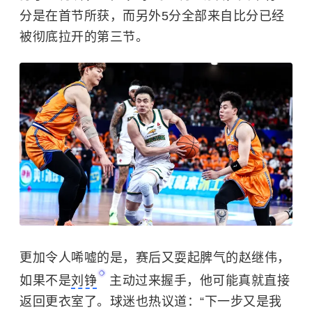
分是在首节所获，而另外5分全部来自比分已经
被彻底拉开的第三节。
更加令人唏嘘的是，赛后又耍起脾气的赵继伟，
如果不是
刘铮
主动过来握手，他可能真就直接
返回更衣室了。球迷也热议道：“下一步又是我