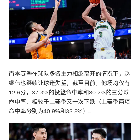
而本赛季在球队多名主力相继离开的情况下，赵
继伟也继续让球迷失望，截至目前，他场均仅有
12.6分，37.3%的投篮命中率和30.2%的三分球
命中率，相较于上赛季又一次下跌（上赛季两项
命中率分别为40.9%和33.8%）。