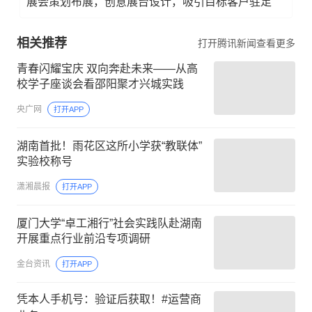
展会策划布展，创意展台设计，吸引目标客户驻足
相关推荐
打开腾讯新闻查看更多
青春闪耀宝庆 双向奔赴未来——从高
校学子座谈会看邵阳聚才兴城实践
央广网
打开APP
湖南首批！雨花区这所小学获“教联体”
实验校称号
潇湘晨报
打开APP
厦门大学“卓工湘行”社会实践队赴湖南
开展重点行业前沿专项调研
金台资讯
打开APP
凭本人手机号：验证后获取！#运营商