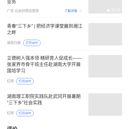
业务
00:15
广告
云启创想运营商
了解详情
青春“三下乡” | 把经济学课堂搬到湘江
之畔
湖南日报
打开APP
立德树人强本领 精研育人促成长——
张家界市骨干班主任赴湖南大学开展
国培学习
红网
打开APP
湖南理工职院实践队赴武冈开展暑期
“三下乡”社会实践
红网
打开APP