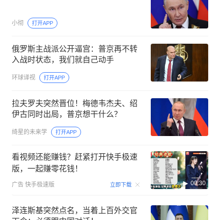
小彻
打开APP
俄罗斯主战派公开逼宫：普京再不转
入战时状态，我们就自己动手
环球译视
打开APP
拉夫罗夫突然晋位！梅德韦杰夫、绍
伊古同时出局，普京想干什么？
绮星的未来学
打开APP
看视频还能赚钱？赶紧打开快手极速
版，一起赚零花钱！
00:30
广告
快手极速版
立即下载
泽连斯基突然点名，当着上百外交官