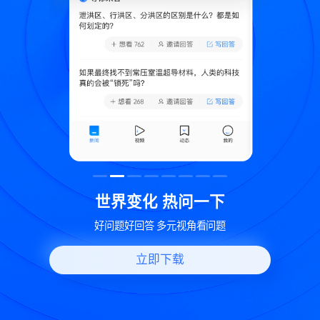
致
世界变化 热问一下
好问题好回答 多元视角看问题
立即下载