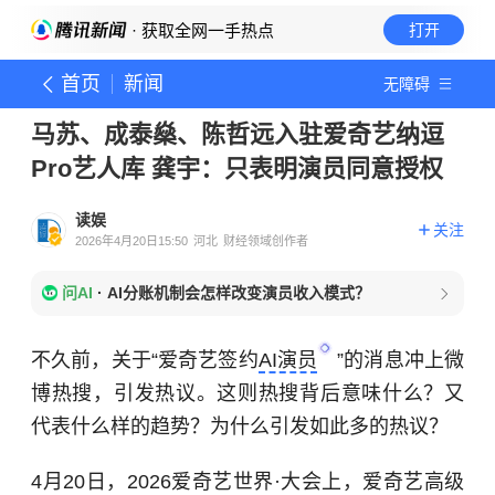
· 获取全网一手热点
打开
首页
新闻
无障碍
马苏、成泰燊、陈哲远入驻爱奇艺纳逗
Pro艺人库 龚宇：只表明演员同意授权
读娱
关注
2026年4月20日15:50
河北
财经领域创作者
问AI
·
AI分账机制会怎样改变演员收入模式？
不久前，关于“爱奇艺签约
AI演员
”的消息冲上微
博热搜，引发热议。这则热搜背后意味什么？又
代表什么样的趋势？为什么引发如此多的热议？
4月20日，2026爱奇艺世界·大会上，爱奇艺高级