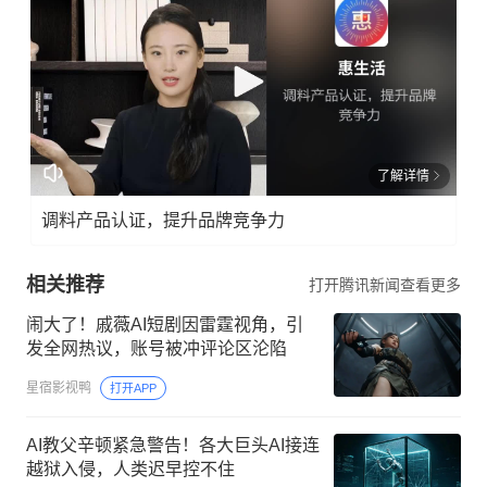
了解详情
调料产品认证，提升品牌竞争力
相关推荐
打开腾讯新闻查看更多
闹大了！戚薇AI短剧因雷霆视角，引
发全网热议，账号被冲评论区沦陷
星宿影视鸭
打开APP
AI教父辛顿紧急警告！各大巨头AI接连
越狱入侵，人类迟早控不住