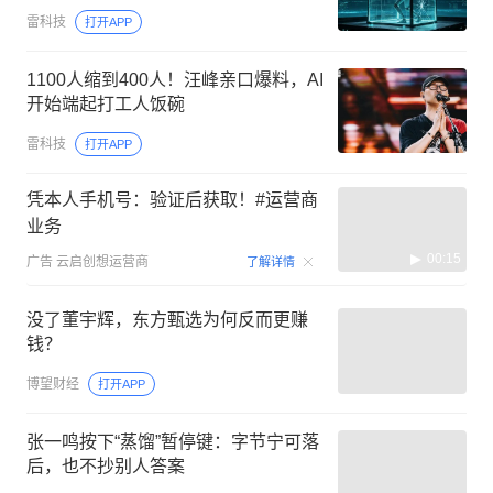
雷科技
打开APP
1100人缩到400人！汪峰亲口爆料，AI
开始端起打工人饭碗
雷科技
打开APP
凭本人手机号：验证后获取！#运营商
业务
00:15
广告
云启创想运营商
了解详情
没了董宇辉，东方甄选为何反而更赚
钱？
博望财经
打开APP
张一鸣按下“蒸馏”暂停键：字节宁可落
后，也不抄别人答案