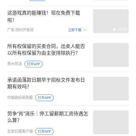
这游戏真的能赚钱！现在免费下载
啦！
00:29
广告
回村开饭店
立即下载
所有权保留的买卖合同，出卖人能否
以所有权保留为由主张排除执行？
贵州司法
打开APP
承诺函落款日期早于招标文件发布日
期有效吗？
中国政府采购报
打开APP
劳争“肖”消乐｜停工留薪期工资待遇怎
么算？
北京日报客户端
打开APP