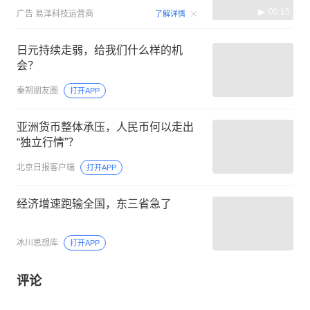
00:15
广告
易泽科技运营商
了解详情
日元持续走弱，给我们什么样的机
会？
秦朔朋友圈
打开APP
亚洲货币整体承压，人民币何以走出
“独立行情”？
北京日报客户端
打开APP
经济增速跑输全国，东三省急了
冰川思想库
打开APP
评论