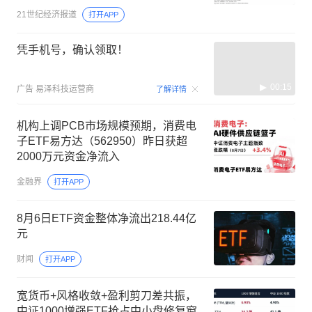
21世纪经济报道
打开APP
凭手机号，确认领取！
00:15
广告
易泽科技运营商
了解详情
机构上调PCB市场规模预期，消费电
子ETF易方达（562950）昨日获超
2000万元资金净流入
金融界
打开APP
8月6日ETF资金整体净流出218.44亿
元
财闻
打开APP
宽货币+风格收敛+盈利剪刀差共振，
中证1000增强ETF抢占中小盘修复窗