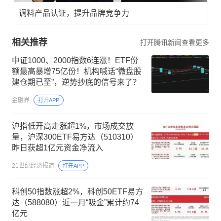
调料产品认证，提升品牌竞争力
相关推荐
打开腾讯新闻查看更多
中证1000、2000指数6连涨！ETF份
额最高暴增75亿份！机构喊话“微盘股
建仓期已至”，逆势抄底的信号来了？
金融界
打开APP
沪指低开高走涨超1%，市场成交放
量，沪深300ETF易方达（510310）
昨日获超1亿元资金净流入
21世纪经济报道
打开APP
科创50指数涨超2%，科创50ETF易方
达（588080）近一月“吸金”累计约74
亿元