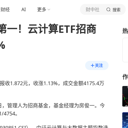
财经
AI
更多
财中社
搜索
第一！云计算ETF招商
热
%
关注
作
报收1.872元，收涨1.13%，成交金额4175.4万
月25日，管理人为招商基金，基金经理为房俊一。今
/4754。
30851.CSI）。中证云计算与大数据主题指数选