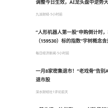
调整今日生效，AI龙头盘中逆势大
盘
九派财经
-5小时前
“人形机器人第一股”申购倒计时，
（159530）标的指数“宇树概念
每日经济新闻
-5小时前
一月8家密集退市！“老戏骨”告别
退市股
深水财经社
1评论
前天