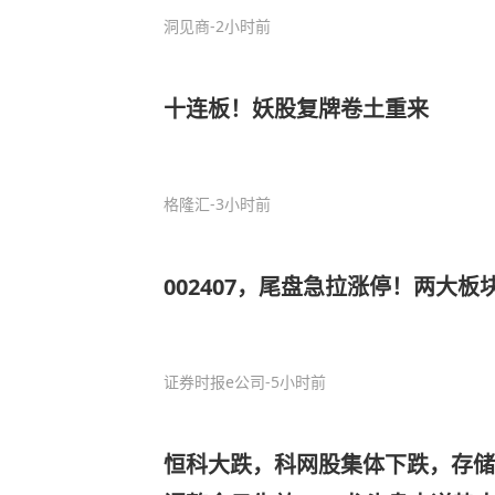
洞见商
-2小时前
十连板！妖股复牌卷土重来
格隆汇
-3小时前
002407，尾盘急拉涨停！两大板
证券时报e公司
-5小时前
恒科大跌，科网股集体下跌，存储