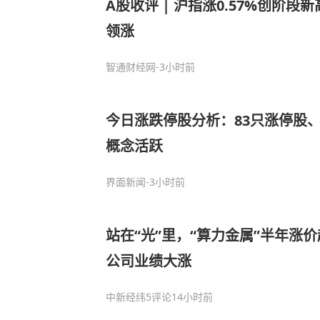
A股收评 | 沪指涨0.57%创阶
领涨
智通财经网
-3小时前
今日涨跌停股分析：83只涨停股
概念活跃
界面新闻
-3小时前
站在“光”里，“算力金属”半年涨价
公司业绩大涨
中新经纬
5评论
14小时前