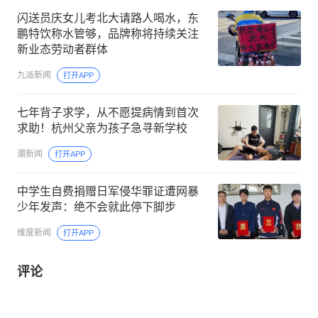
闪送员庆女儿考北大请路人喝水，东
鹏特饮称水管够，品牌称将持续关注
新业态劳动者群体
九派新闻
打开APP
七年背子求学，从不愿提病情到首次
求助！杭州父亲为孩子急寻新学校
潮新闻
打开APP
中学生自费捐赠日军侵华罪证遭网暴
少年发声：绝不会就此停下脚步
维度新闻
打开APP
评论