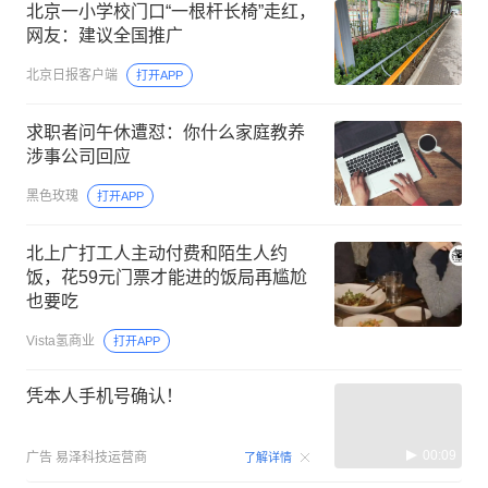
北京一小学校门口“一根杆长椅”走红，
网友：建议全国推广
北京日报客户端
打开APP
求职者问午休遭怼：你什么家庭教养
涉事公司回应
黑色玫瑰
打开APP
北上广打工人主动付费和陌生人约
饭，花59元门票才能进的饭局再尴尬
也要吃
Vista氢商业
打开APP
凭本人手机号确认！
00:09
广告
易泽科技运营商
了解详情