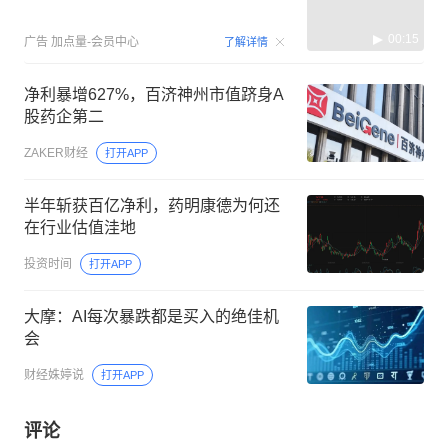
00:15
广告
加点量-会员中心
了解详情
净利暴增627%，百济神州市值跻身A
股药企第二
ZAKER财经
打开APP
半年斩获百亿净利，药明康德为何还
在行业估值洼地
投资时间
打开APP
大摩：AI每次暴跌都是买入的绝佳机
会
财经姝婷说
打开APP
评论