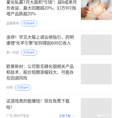
量化私募7月大面积“亏钱”：超9成单月
负收益，最大回撤超20%，幻方9只指
增产品跌超20%
蓝鲸新闻
打开APP
涨停！罕见大幅上调业绩指引，药明
康德“化学引擎”如何撑起600亿收入
第一财经
打开APP
欧莱新材：公司暂无磷化铟相关产品
和技术，股价短期涨幅较大、可能存
在回调风险
财闻
打开APP
这游戏真的能赚钱！现在免费下载
啦！
00:29
广告
回村开饭店
立即下载