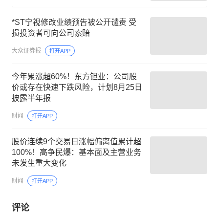
*ST宁视修改业绩预告被公开谴责 受
损投资者可向公司索赔
大众证券报
打开APP
今年累涨超60%！东方钽业：公司股
价或存在快速下跌风险，计划8月25日
披露半年报
财闻
打开APP
股价连续9个交易日涨幅偏离值累计超
100%！高争民爆：基本面及主营业务
未发生重大变化
财闻
打开APP
评论