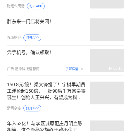
财经少废话
打开APP
胖东来一门店将关闭！
九派财经
打开APP
凭手机号，确认领取！
00:15
广告
易泽科技运营商
了解详情
150.8元/股！梁文锋投了！宇树早期员
工浮盈超150倍，一批90后千万富豪将
诞生！创始人王兴兴，有望成为科创
板90后首富！
浙商杂志
打开APP
年入52亿！与李嘉诚原配庄月明血脉
相连，这个隐秘家族终于藏不住了