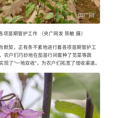
项苗期管护工作 （央广网发 陈敏 摄）
合默契，正有条不紊地进行着各项苗期管护工
，农户们巧妙地在茄苗行间套种了
苋菜
等蔬
实现了“一地双收”，为农户们拓宽了增收渠道。