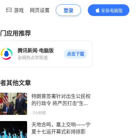
游戏
网页设置
登录
安装电脑版
内容更精彩
门应用推荐
腾讯新闻·电脑版
点击下载
全网热点早知道
者其他文章
特朗普签署针对出生公民权
的行政令 将严厉打击“生育
旅游”
-7小时前
天地合鸣，塞上交响——宁
夏十七运开幕式彩排掠影