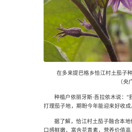
在多来提巴格乡恰江村土茄子
（央广
种植户依丽牙斯·吾拉依木说：
打理茄子地，期盼今年能迎来好收成
据了解，恰江村土茄子融合本地
口感鲜嫩，富含花青素，营养价值高