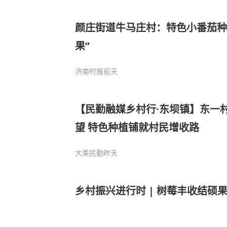
颜庄街道牛马庄村：特色小番茄种
果”
济南时报
前天
【民勤融媒乡村行·东坝镇】东一
望 特色种植铺就村民增收路
大美民勤
昨天
乡村振兴进行时 | 树莓丰收结硕