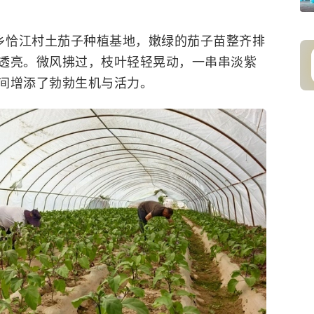
格乡恰江村土茄子种植基地，嫩绿的茄子苗整齐排
透亮。微风拂过，枝叶轻轻晃动，一串串淡紫
间增添了勃勃生机与活力。