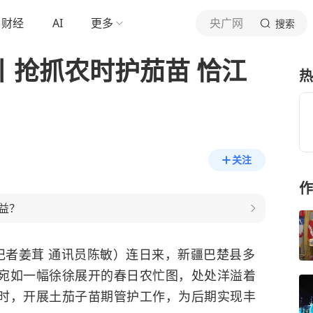
财经
AI
更多
央广网
搜索
丨抢抓农时护茄苗 恰江
热
关注
作
益？
记者姜茸 通讯员陈敏）连日来，新疆巴楚县多
宛如一幅徐徐展开的春日农忙图，处处洋溢着
时，开展土茄子苗期管护工作，为后期实现丰