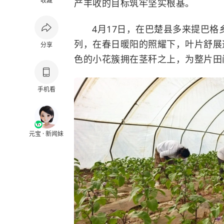
收藏
产丰收的目标筑牢坚实根基。
4月17日，在巴楚县多来提巴
列，在春日暖阳的照耀下，叶片舒展
分享
色的小花簇拥在茎秆之上，为整片田
手机看
元宝 · 新闻妹