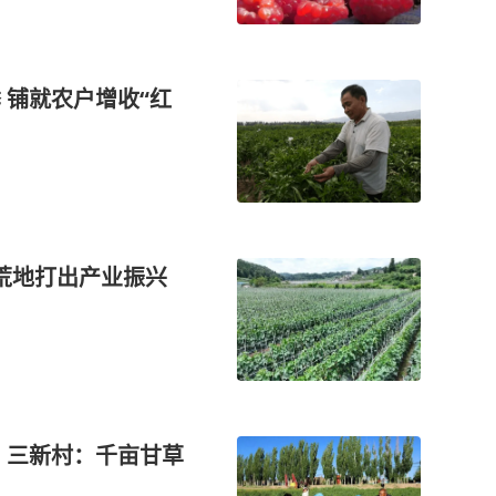
 铺就农户增收“红
亩荒地打出产业振兴
丨三新村：千亩甘草