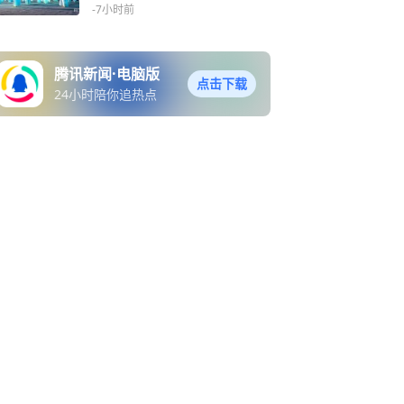
-7小时前
腾讯新闻·电脑版
点击下载
24小时陪你追热点