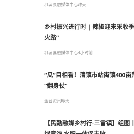
巩留县融媒体中心
昨天
乡村振兴进行时 | 辣椒迎来采收季
火路”
巩留县融媒体中心
4小时前
“瓜”目相看！清镇市站街镇400
“翻身仗”
金台资讯
昨天
【民勤融媒乡村行·三雷镇】组图
绿意浓 水肥一体促丰收