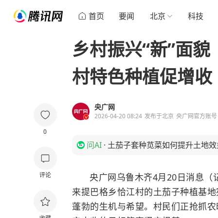
首页
要闻
北京
科技
乡村振兴“新”面貌
村特色种植促增收
央广网
2026-04-20 08:24
发布于
北京
央广网官方账号
0
问AI
·
土茄子套种苋菜如何提升土地效
评论
央广网乌鲁木齐4月20日消息（
来提巴格乡恰江村的土茄子种植基地
蓬勃的生机与希望。村民们正抢抓农