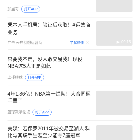
加里哥
打开APP
凭本人手机号：验证后获取！#运营商
业务
00:15
广告
云启创想运营商
了解详情
只要我不走，没人敢交易我！现役
NBA这5人正是如此
上楼聊球
打开APP
4年1.86亿！NBA第一烂队！大合同砸
手里了
篮球教学论坛
打开APP
美媒：若保罗2011年被交易至湖人 科
比与其联手生涯至少能夺7座冠军