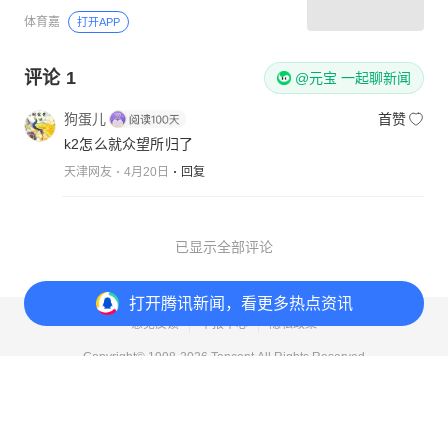
体育嘉
打开APP
评论
1
@元宝 一起聊新闻
狗蛋儿
首赞
k2怎么就众望所归了
天津网友
4月20日
回复
已显示全部评论
打开
腾讯新闻，看更多热点资讯
意见反馈
举报中心
隐私政策
Copyright© 1998-
2026
Tencent.All Rights Reserved
打开
APP参与讨论
1
7
2
2