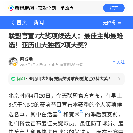
· 获取全网一手热点
打开
首页
新闻
无障碍
联盟官宣7大奖项候选人：最佳主帅最难
选！亚历山大独揽2项大奖？
阿成嘞
关注
2026年4月20日08:16
山东
体育领域创作者
问AI
·
亚历山大如何凭借关键球表现锁定双料大奖？
北京时间4月20日，今天联盟官方宣布，在早上
6点于NBC的赛前节目宣布本赛季的个人奖项候
选名单，其中在
活塞
和
魔术
的季后赛赛前，
他们将会宣布最佳关键球员、最佳防守球员、最
佳第六人和最快进步球员的候选人，而在比赛中