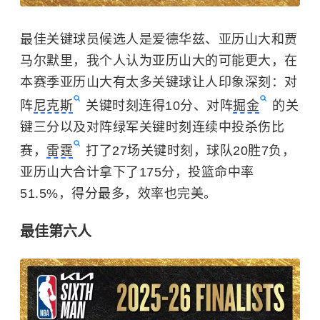
最佳关键球员候选人是爱德华兹、亚历山大和贾
马尔默里，我个人认为亚历山大的可能更大，在
本赛季亚历山大有太多关键球让人印象深刻：对
阵
尼克斯
关键时刻连得10分、对阵
掘金
的关
键三分以及对阵绿军关键时刻连续中投杀伤比
赛，
雷霆
打了27场关键时刻，球队20胜7负，
亚历山大合计拿下了175分，投篮命中率
51.5%，得分最多，效率也完美。
最佳第六人