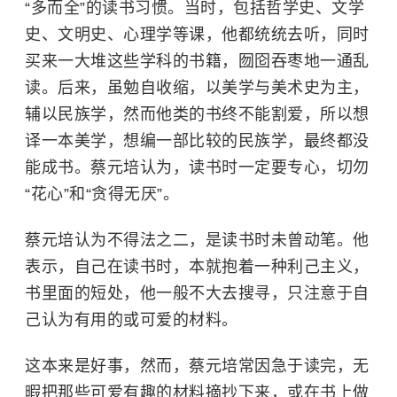
“多而全”的读书习惯。当时，包括哲学史、文学
史、文明史、心理学等课，他都统统去听，同时
买来一大堆这些学科的书籍，囫囵吞枣地一通乱
读。后来，虽勉自收缩，以美学与美术史为主，
辅以民族学，然而他类的书终不能割爱，所以想
译一本美学，想编一部比较的民族学，最终都没
能成书。蔡元培认为，读书时一定要专心，切勿
“花心”和“贪得无厌”。
蔡元培认为不得法之二，是读书时未曾动笔。他
表示，自己在读书时，本就抱着一种利己主义，
书里面的短处，他一般不大去搜寻，只注意于自
己认为有用的或可爱的材料。
这本来是好事，然而，蔡元培常因急于读完，无
暇把那些可爱有趣的材料摘抄下来，或在书上做