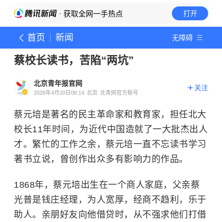
· 获取全网一手热点
打开
首页
新闻
无障碍
蔡校长读书，苦陷“两坑”
北京青年报官网
关注
2026年4月20日08:14
北京
北青网官方账号
蔡元培是著名的民主革命家和教育家，担任北大
校长11年时间，为近代中国造就了一大批杰出人
才。繁忙的工作之余，蔡元培一直不忘读书学习
著书立说，曾创作出众多有影响力的作品。
1868年，蔡元培出生在一个商人家庭，父亲蔡
光普是钱庄经理，为人宽厚，经商不趋利，乐于
助人。亲朋好友向他借贷时，从不强求他们打借