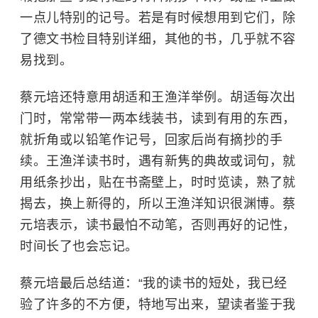
一点儿特别的记号。若是有时候想用到它们，除
了德文书检目特别详细，其他的书，几乎就不容
易找到。
蔡元培还特意用
胡适
和王渔洋举例。胡适每次出
门时，常常带一两本线装书，读到有用的东西，
就折角或以铅笔作记号，回家后尚有摘抄的手
续。王渔洋读书时，遇有新隽的典故或词句，就
用纸条抄出，贴在书斋壁上，时时览读，熟了就
揭去，换上新得的，所以王渔洋知识很渊博。蔡
元培表示，读书最怕不动笔，否则再好的记性，
时间长了也会忘记。
蔡元培最后总结道：“我的读书的短处，我已经
验了许多的不方便，特地写出来，望读者鉴于我