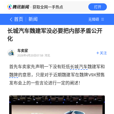
· 获取全网一手热点
打开
首页
新闻
无障碍
长城汽车魏建军没必要把内部矛盾公开
化
车卖家
关注
2026年4月20日07:58
河北
首先车卖家先声明一下没有贬低
长城汽车
魏建军和
魏牌
的意思，只是对于近期魏建军在魏牌V9X预售
发布会上的一些言论进行一定的阐述！