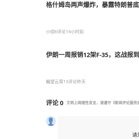
格什姆岛两声爆炸，暴露特朗普底
小彻
6评论
14小时前
伊朗一周报销12架F-35，这战报
瞩望云霄
13评论
昨天
评论
0
文明上网理性发言，请遵守
《新闻评论服务
请