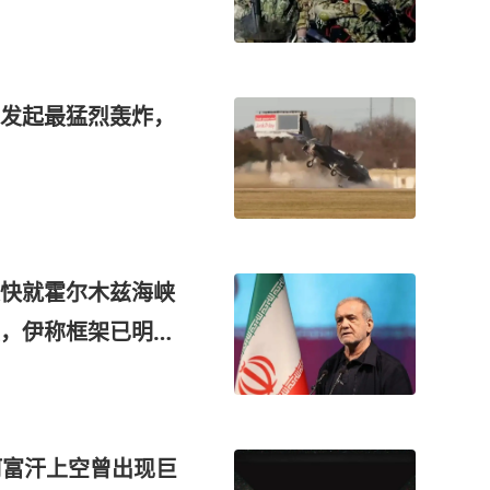
发起最猛烈轰炸，
快就霍尔木兹海峡
锁，伊称框架已明
中让步
阿富汗上空曾出现巨