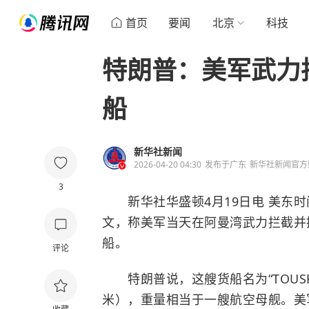
首页
要闻
北京
科技
特朗普：美军武力
船
新华社新闻
2026-04-20 04:30
发布于
广东
新华社新闻官方
3
新华社华盛顿4月19日电 美东时
文，称美军当天在阿曼湾武力拦截并
船。
评论
特朗普说，这艘货船名为“TOUSKA
米），重量相当于一艘
航空母舰
。美