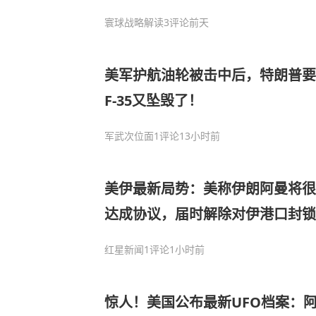
寰球战略解读
3评论
前天
美军护航油轮被击中后，特朗普要
F-35又坠毁了！
军武次位面
1评论
13小时前
美伊最新局势：美称伊朗阿曼将很
达成协议，届时解除对伊港口封
确；伊总统：未在谅解备忘录谈判
红星新闻
1评论
1小时前
惊人！美国公布最新UFO档案：