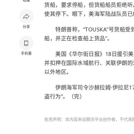
收藏
货船，要求停船，但货船船员拒绝听
使其停下。眼下，美海军陆战队员已
分享
特朗普称，“TOUSKA”号货船受
船，并正在检查船上货品”。
美国《华尔街日报》18日援引美
手机看
并扣押在国际水域航行、关联伊朗的
以外地区。
伊朗海军司令沙赫拉姆·伊拉尼17
盗行为”。（完）
免责声明：本内容来自腾讯平台创作者，不代表