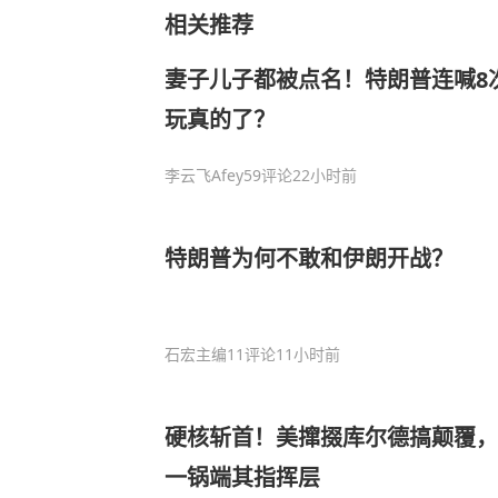
相关推荐
妻子儿子都被点名！特朗普连喊8
玩真的了？
李云飞Afey
59评论
22小时前
特朗普为何不敢和伊朗开战？
石宏主编
11评论
11小时前
硬核斩首！美撺掇库尔德搞颠覆，
一锅端其指挥层