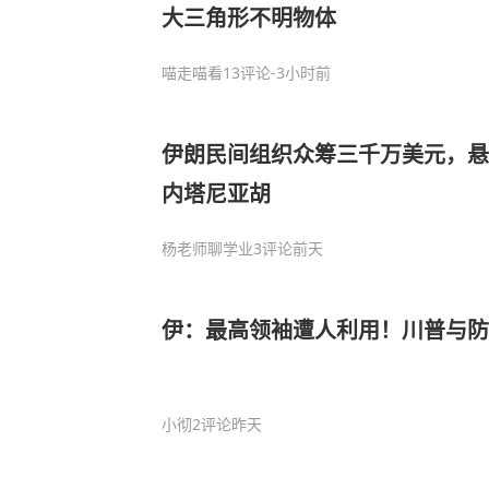
大三角形不明物体
喵走喵看
13评论
-3小时前
伊朗民间组织众筹三千万美元，悬
内塔尼亚胡
杨老师聊学业
3评论
前天
伊：最高领袖遭人利用！川普与防
小彻
2评论
昨天