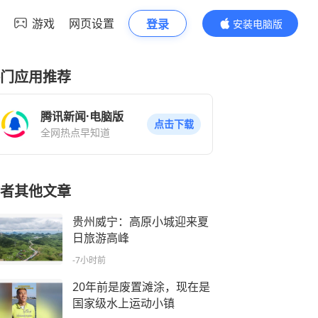
游戏
网页设置
登录
安装电脑版
内容更精彩
门应用推荐
腾讯新闻·电脑版
点击下载
全网热点早知道
者其他文章
贵州威宁：高原小城迎来夏
日旅游高峰
-7小时前
20年前是废置滩涂，现在是
国家级水上运动小镇