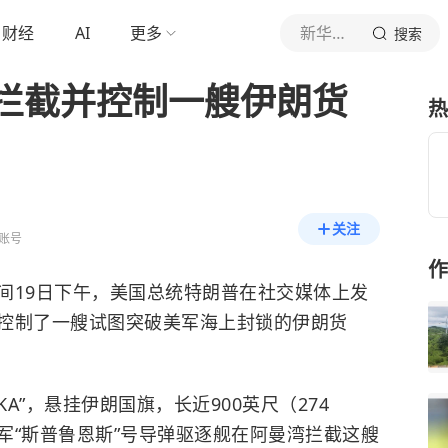
财经
AI
更多
新华社新闻
搜索
拦截并控制一艘伊朗货
热
关注
账号
作
间19日下午，美国总统特朗普在社交媒体上发
控制了一艘试图突破美军海上封锁的伊朗货
”，悬挂伊朗国旗，长近900英尺（274
军“斯普鲁恩斯”号导弹驱逐舰在阿曼湾拦截这艘