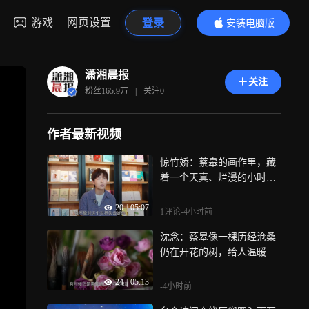
游戏
网页设置
登录
安装电脑版
内容更精彩
潇湘晨报
关注
粉丝
165.9万
|
关注
0
作者最新视频
惊竹娇：蔡皋的画作里，藏
着一个天真、烂漫的小时候
的自己
20
|
05:07
1评论
-4小时前
沈念：蔡皋像一棵历经沧桑
仍在开花的树，给人温暖与
安定感
24
|
05:13
-4小时前