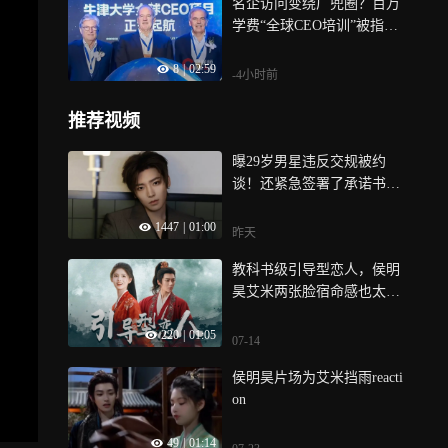
名企访问变绕厂兜圈？百万
学费“全球CEO培训”被指货
不对板，牛津大学独家回应
8
|
02:59
-4小时前
推荐视频
曝29岁男星违反交规被约
谈！还紧急签署了承诺书，
警方回应
1447
|
01:00
昨天
教科书级引导型恋人，侯明
昊艾米两张脸宿命感也太权
威了！
220
|
01:05
07-14
侯明昊片场为艾米挡雨reacti
on
49
|
01:14