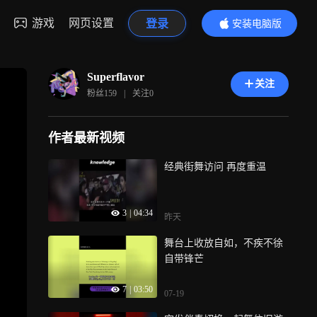
游戏
网页设置
登录
安装电脑版
内容更精彩
Superflavor
关注
粉丝
159
|
关注
0
作者最新视频
经典街舞访问 再度重温
3
|
04:34
昨天
舞台上收放自如，不疾不徐
自带锋芒
7
|
03:50
07-19