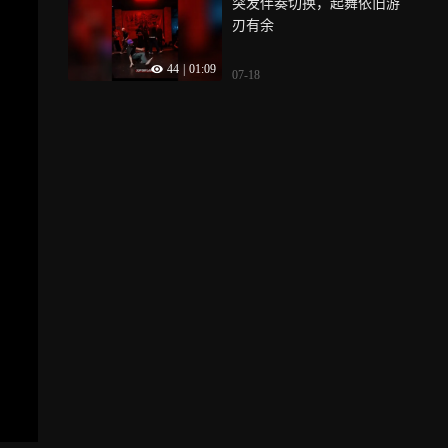
突发伴奏切换，起舞依旧游
刃有余
44
|
01:09
07-18