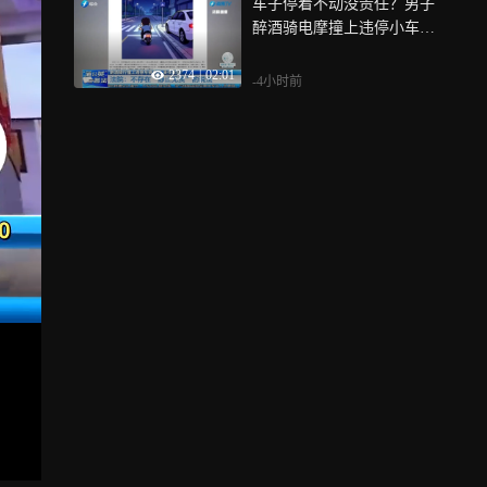
车子停着不动没责任？男子
醉酒骑电摩撞上违停小车身
亡 律师分析
2374
|
02:01
-4小时前