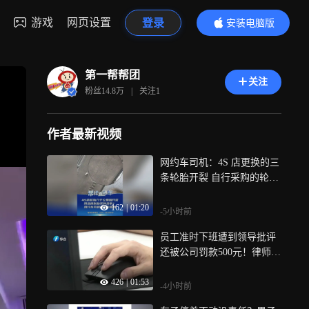
游戏
网页设置
登录
安装电脑版
内容更精彩
第一帮帮团
关注
粉丝
14.8万
|
关注
1
作者最新视频
网约车司机：4S 店更换的三
条轮胎开裂 自行采购的轮胎
却无异常 门店：同批次轮胎
162
|
01:20
未现同类问题 建议车主做质
-5小时前
量鉴定 汽修专家：仅行驶八
员工准时下班遭到领导批评
千公里就老化？理论上不应
还被公司罚款500元！律师教
出现
你维权
426
|
01:53
-4小时前