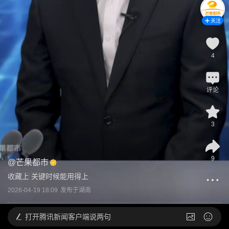
关注
4
评论
3
9
@
芒果都市
收藏上 关键时候能用得上
2026-04-19 18:09
发布于
湖南
打开
腾讯新闻客户端说两句