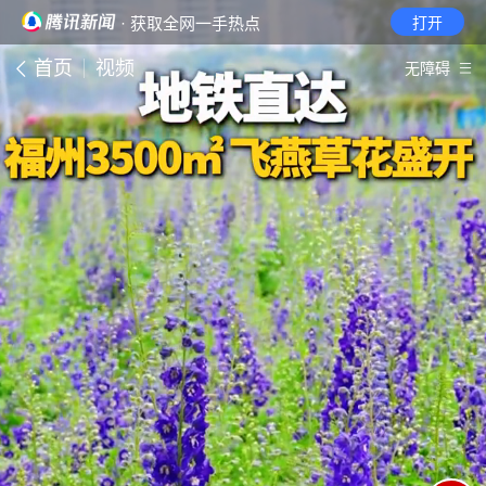
· 获取全网一手热点
打开
首页
视频
无障碍