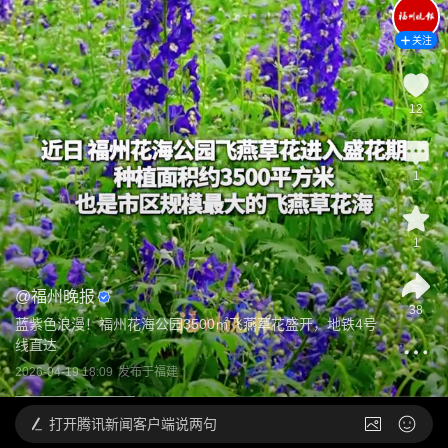
关注
12
1
1
@
福州晚报
38
蓝紫色浪漫！福州花海公园3500㎡飞燕草花盛开，地铁4号
线直达
2026-04-19 18:09
发布于
福建
打开
腾讯新闻客户端说两句