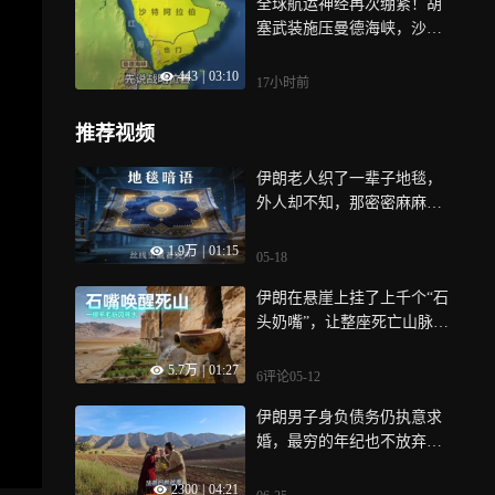
全球航运神经再次绷紧！胡
塞武装施压曼德海峡，沙特
替代生命线被卡
443
|
03:10
17小时前
推荐视频
伊朗老人织了一辈子地毯，
外人却不知，那密密麻麻的
纹路里全是加密暗语
1.9万
|
01:15
05-18
伊朗在悬崖上挂了上千个“石
头奶嘴”，让整座死亡山脉活
了过来！
5.7万
|
01:27
6评论
05-12
伊朗男子身负债务仍执意求
婚，最穷的年纪也不放弃，
他能否成功｜纪录片
2300
|
04:21