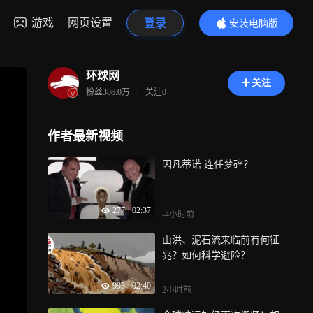
游戏
网页设置
登录
安装电脑版
内容更精彩
环球网
关注
粉丝
386.0万
|
关注
0
作者最新视频
因凡蒂诺 连任梦碎？
277
|
02:37
-4小时前
山洪、泥石流来临前有何征
兆？如何科学避险？
993
|
02:40
2小时前