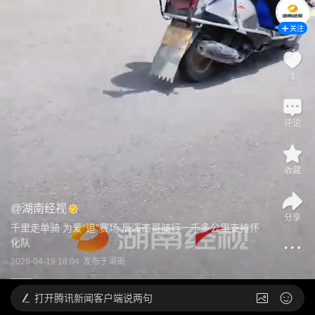
关注
1
评论
收藏
@
湖南经视
分享
千里走单骑 为爱“追”赛场 辰溪杰哥骑行一千多公里支持怀
化队
2026-04-19 18:04
发布于
湖南
打开
腾讯新闻客户端说两句