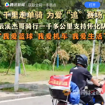
· 获取全网一手热点
打开
首页
视频
无障碍