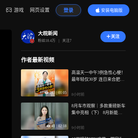
游戏
网页设置
登录
安装电脑版
内容更精彩
大皖新闻
关注
粉丝
18.4万
|
关注
7
作者最新视频
高温天一中午3例急性心梗！
最年轻仅30岁 连日来合肥持
续高温，滚滚热浪不仅考验
233
|
01:05
着人们的体感耐受度，更对
8小时前
心血管健康构成了严重威
8月车市观察｜多款重磅新车
胁，8月4日，从合肥市第二
集中亮相（下） 8月新能源
人民医院获悉，该院心血管
汽车市场新品密集投放，伴
内科在一个中午的时间里，
41
|
02:18
随行业迭代升级，消费者选
接连收治了3例急性心肌梗死
9小时前
车愈发理性务实，更加看重
患者，其中年龄最小的仅30