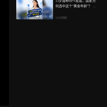
13岁接种HPV疫苗，国家为
实际用车体验，本期继续聚
岁，3例患者有一个共同的特
何选中这个“黄金年龄”？ 日
焦8月新车，两款新车分别瞄
点——高温下进行户外作
前，国家疾控局、国家卫生
准高端智能家用、主流亲民
业， 为什么高温天气会成为
83
|
01:02
健康委联合印发《国家免疫
家用赛道，覆盖不同家庭的
心梗的“催化剂”？该院心血
15小时前
规划疫苗儿童免疫程序及说
用车需求
管内科主任医师张静介绍，
明(2026年版)》，双价HPV
在高温环境下，人体易发生
疫苗纳入国家免疫规划，接
脱水，血液粘稠度随之增
种对象为13周岁女孩，共接
高，与此同时，大量出汗还
种2剂次， 很多家长关心“孩
会导致体内电解质紊乱，增
子才13岁，现在打是不是太
加恶性心律失常的风险，在
早了”？对此，安徽省疾病预
这些因素的共同作用下，血
防控制中心免疫规划所医师
管内的斑块更容易破裂，形
林玲介绍，13岁左右其实正
成血栓堵塞冠状动脉，从而
是接种HPV疫苗的“黄金窗口
诱发急性心肌梗死， 张静建
期”， 从免疫效果来看，9～
议，高温天气需要保持少量
14岁女孩接种HPV疫苗产生
多次补水，一般情况下每隔
的抗体是15岁以上女孩的2
半小时补充100到150毫升的
倍，有更好的保护效果，因
温水，如果大量出汗，最好
此，在13周岁接种HPV疫
适当补充淡盐水或电解质饮
苗，可以获得更持久的保护
料，以维持体内钾和钠的正
效力
常水平，但要避免一次性暴