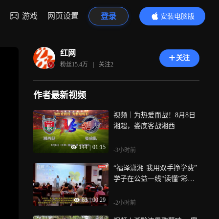
游戏
网页设置
登录
安装电脑版
内容更精彩
红网
关注
粉丝
15.4万
|
关注
2
作者最新视频
视频｜为热爱而战！8月8日
湘超，娄底客战湘西
144
|
01:15
-3小时前
“福泽潇湘·我用双手挣学费”
学子在公益一线“读懂”彩票
背后的温度
63
|
00:29
-2小时前