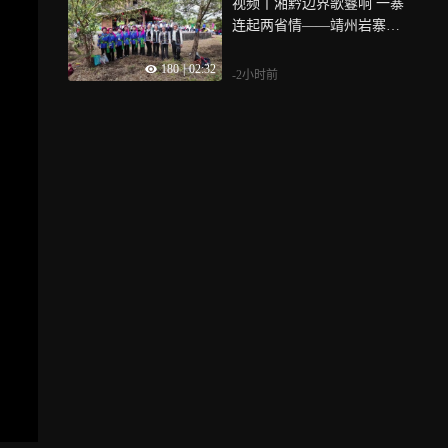
视频丨湘黔边界歌鼟响 一寨
连起两省情——靖州岩寨村
苗歌盛会启幕
180
|
02:32
-2小时前