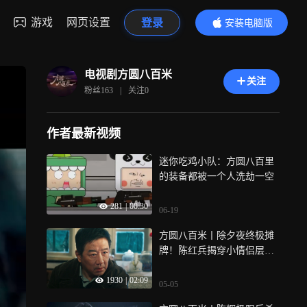
游戏
网页设置
登录
安装电脑版
内容更精彩
电视剧方圆八百米
关注
粉丝
163
|
关注
0
作者最新视频
迷你吃鸡小队：方圆八百里
的装备都被一个人洗劫一空
281
|
00:30
06-19
方圆八百米丨除夕夜终极摊
牌！陈红兵揭穿小情侣层层
伪装
1930
|
02:09
05-05