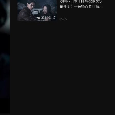
方圆八百米丨陈辉极限反杀
霍开明！一旁杨百春吓疯
癫！
268
|
01:17
05-05