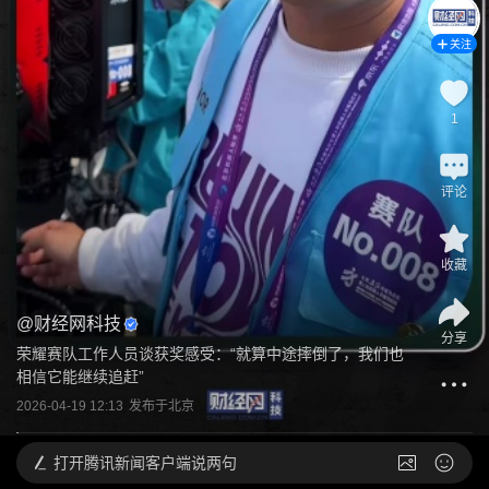
关注
1
评论
收藏
@
财经网科技
分享
荣耀赛队工作人员谈获奖感受：“就算中途摔倒了，我们也
相信它能继续追赶”
2026-04-19 12:13
发布于
北京
打开
腾讯新闻客户端说两句