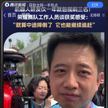
· 获取全网一手热点
打开
首页
视频
无障碍