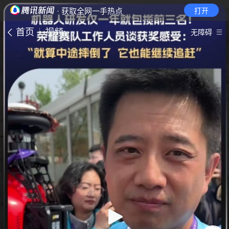
· 获取全网一手热点
打开
首页
视频
无障碍