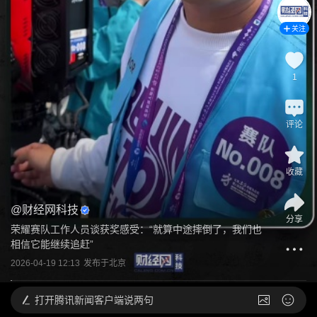
关注
1
评论
收藏
@
财经网科技
分享
荣耀赛队工作人员谈获奖感受：“就算中途摔倒了，我们也
相信它能继续追赶”
2026-04-19 12:13
发布于
北京
打开
腾讯新闻客户端说两句