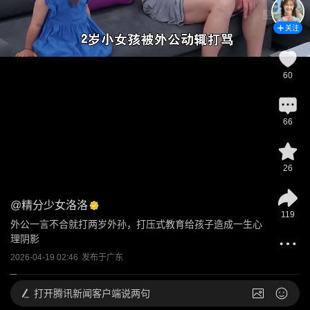
关注
60
66
26
@
精分少女洛洛
119
外公一言不合就打两岁外孙，打压式教育给孩子造成一生心
理阴影
2026-04-19 02:46
发布于
广东
打开
腾讯新闻客户端说两句