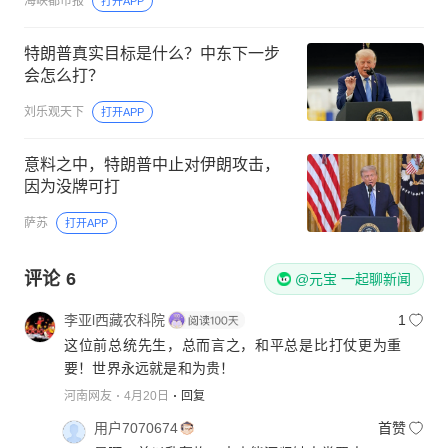
海峡都市报
打开APP
特朗普真实目标是什么？中东下一步
会怎么打？
刘乐观天下
打开APP
意料之中，特朗普中止对伊朗攻击，
因为没牌可打
萨苏
打开APP
评论
6
@元宝 一起聊新闻
李亚l西藏农科院
1
这位前总统先生，总而言之，和平总是比打仗更为重
要！世界永远就是和为贵！
河南网友
4月20日
回复
用户7070674
首赞