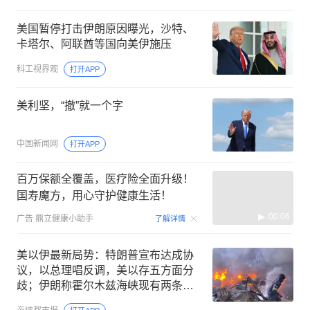
美国暂停打击伊朗原因曝光，沙特、
卡塔尔、阿联酋等国向美伊施压
科工视界观
打开APP
美利坚，“撤”就一个字
中国新闻网
打开APP
百万保额全覆盖，医疗险全面升级！
国寿魔方，用心守护健康生活！
00:06
广告
鼎立健康小助手
了解详情
美以伊最新局势：特朗普宣布达成协
议，以总理唱反调，美以存五方面分
歧；伊朗称霍尔木兹海峡现有两条航
道将关闭；胡塞武装再袭击沙特油轮