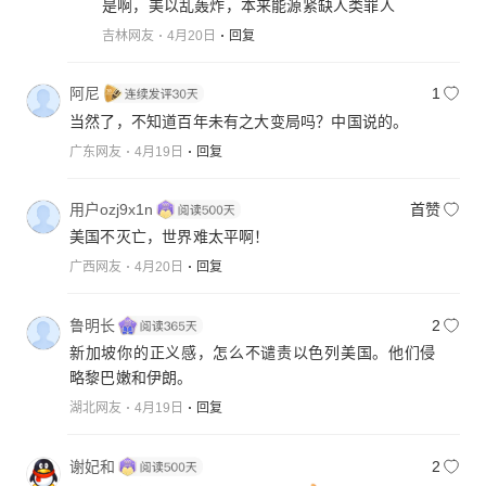
是啊，美以乱轰炸，本来能源紧缺人类罪人
吉林网友
4月20日
回复
阿尼
1
当然了，不知道百年未有之大变局吗？中国说的。
广东网友
4月19日
回复
用户ozj9x1n
首赞
美国不灭亡，世界难太平啊！
广西网友
4月20日
回复
鲁明长
2
新加坡你的正义感，怎么不谴责以色列美国。他们侵
略黎巴嫩和伊朗。
湖北网友
4月19日
回复
谢妃和
2