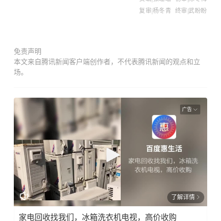
来源：山东省青少年宫嘉祥分宫
责编|张珊珊
初审|
陈冬梅
复审|杨冬青
终审|武盼盼
免责声明
本文来自腾讯新闻客户端创作者，不代表腾讯新闻的观点和立
场。
广告