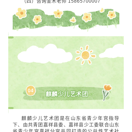
（一）240元8次课，班额10人/班，满5人开
班。如未满足开班条件，开课时间延后。遇国家
法定节假日，课程顺延。
（二）为保证教学质量，开课后不得调班。
非本校原因缺课，不予退费、不安排补课，请合
理安排时间并遵守考勤规定。
（三）老学员报名以及新学员三人以上团
报，每门优惠40元。
（四）咨询金木老师 15865700007