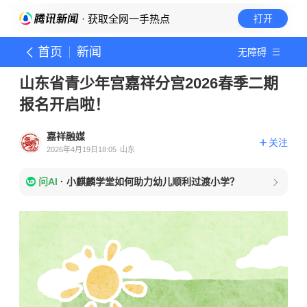
· 获取全网一手热点
打开
首页
新闻
无障碍
山东省青少年宫嘉祥分宫2026春季二期
报名开启啦！
嘉祥融媒
关注
2026年4月19日18:05
山东
问AI
·
小麒麟学堂如何助力幼儿顺利过渡小学？