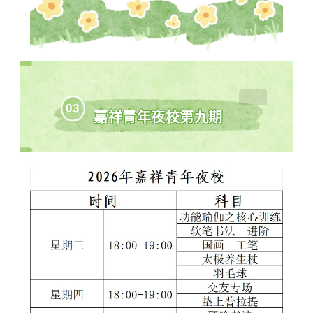
月14日结业
学制一年：2026年9月1日开
课
—2027年6
月30日结业
面试报名地点：山东省青少年宫嘉祥分宫(拥
军路1号)
电话：安然老师 19558733889
03
嘉祥青年夜校第九期