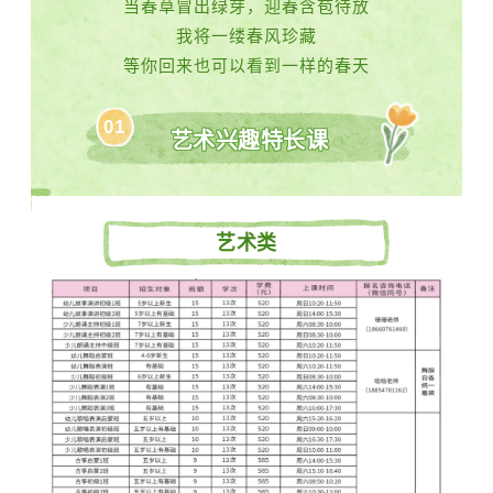
当春草冒出绿芽，迎春含苞待放
我将一缕春风珍藏
等你回来也可以看到一样的春天
01
艺术兴趣特长课
艺术类