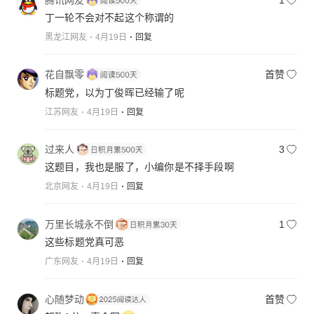
丁一轮不会对不起这个称谓的
黑龙江网友
4月19日
回复
花自飘零
首赞
标题党，以为丁俊晖已经输了呢
江苏网友
4月19日
回复
过来人
3
这题目，我也是服了，小编你是不择手段啊
北京网友
4月19日
回复
万里长城永不倒
1
这些标题党真可恶
广东网友
4月19日
回复
心随梦动
首赞