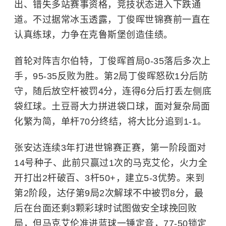
出、错失多站赛事资格，竞技状态进入下跌通
道。不过据常冰玉透露，丁俊晖世锦赛前一直在
认真练球，力争在克鲁斯堡创造佳绩。
首轮对阵吉尔伯特，丁俊晖首局0-35落后多次上
手，95-35反败为胜。第2局丁俊晖怒砍1分后防
守，随后放空杆被罚4分，连得6分后打丢左侧底
袋红球。土豆哥大力拼进袋口球，面对复杂局面
化繁为简，单杆70分终结，将大比分追到1-1。
张安达连续3年打进世锦赛正赛，第一阶段面对
14号种子、此前只赢过1次的马克艾伦，火力全
开打出2杆破百、3杆50+，建立5-3优势。来到
第2阶段，达仔第9局2次解球不中被罚8分，最
后在台面还剩3颗彩球时试图做安全球挽回败
局，但马克艾伦准进蓝球一锤定音，77-50锁定