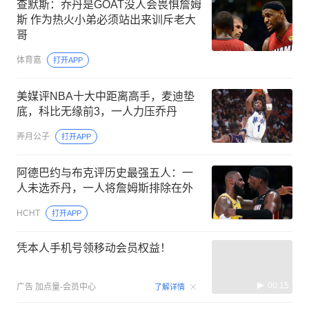
查默斯：乔丹是GOAT没人会畏惧詹姆
斯 作为热火小弟必须站出来训斥老大
哥
体育嘉
打开APP
美媒评NBA十大中距离高手，麦迪垫
底，科比无缘前3，一人力压乔丹
弄月公子
打开APP
阿德巴约与布克评历史最强五人：一
人未选乔丹，一人将詹姆斯排除在外
HCHT
打开APP
凭本人手机号领移动会员权益！
00:15
广告
加点量-会员中心
了解详情