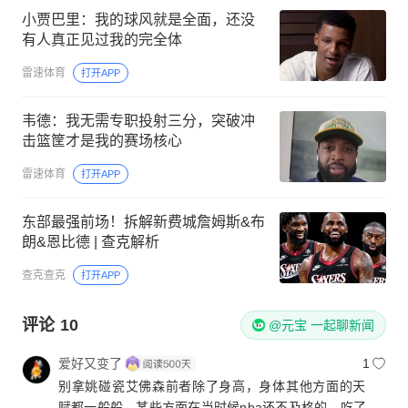
小贾巴里：我的球风就是全面，还没
有人真正见过我的完全体
雷速体育
打开APP
韦德：我无需专职投射三分，突破冲
击篮筐才是我的赛场核心
雷速体育
打开APP
东部最强前场！拆解新费城詹姆斯&布
朗&恩比德 | 查克解析
查克查克
打开APP
评论
10
@元宝 一起聊新闻
爱好又变了
1
别拿姚碰瓷艾佛森前者除了身高，身体其他方面的天
赋都一般般，某些方面在当时候nba还不及格的，吃了