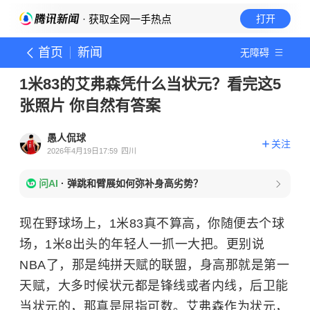
· 获取全网一手热点
打开
首页
新闻
无障碍
1米83的艾弗森凭什么当状元？看完这5
张照片 你自然有答案
愚人侃球
关注
2026年4月19日17:59
四川
问AI
·
弹跳和臂展如何弥补身高劣势？
现在野球场上，1米83真不算高，你随便去个球
场，1米8出头的年轻人一抓一大把。更别说
NBA了，那是纯拼天赋的联盟，身高那就是第一
天赋，大多时候状元都是锋线或者内线，后卫能
当状元的，那真是屈指可数。艾弗森作为状元，