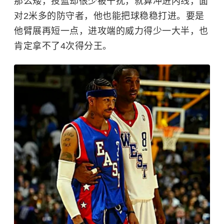
那么矮，投篮却很少被干扰，就算冲进内线，面
对2米多的防守者，他也能把球稳稳打进。要是
他臂展再短一点，进攻端的威力得少一大半，也
肯定拿不了4次得分王。