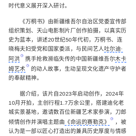
时代意义展开深入研讨。
《万桐书》由新疆维吾尔自治区党委宣传部
组织策划、天山电影制片厂创作拍摄，以真实历
史为蓝本，讲述20世纪50年代初，万桐书、连
晓梅夫妇受党和国家委派，与民间艺人
吐尔迪·
阿洪
携手抢救濒临失传的中国新疆维吾尔
木卡
姆艺术
的动人故事，生动呈现文化遗产守护者
的奉献精神。
据介绍，该片自2023年启动创作，2024年
10月开拍，主创行程1.7万余公里，搭建迪化老
城实景基地，邀请数百位新疆艺术家参演，刀郎
倾情创作并演唱主题曲
《命运的赛勒克》
，被
认为是一部以匠心打造出的兼具历史厚度与情感