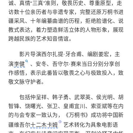
诚、真情“三真”准则，敬畏历史、尊重原型，走
访数十位亲历者与非遗专家，完整还原万桐书进
疆采风、十年编纂曲谱的历程，拒绝脸谱化、说
教式表达，着力塑造鲜活立体的人物形象，展现
跨越民族的艺术知音情谊。
影片导演西尔扎提·牙合甫、编剧姜宏，主
演
李健
、安冬、吾守尔·赛来当日分别分享创
作感悟，表示此番皆以敬畏之心与极致投入，致
敬文脉守护者。
包括仲呈祥、韩子勇、武翠英、侯光明、胡
智锋、饶曙光、张卫、皇甫宜川、索亚斌等在内
的与会专家一致认为，《万桐书》成功将中国新
疆维吾尔
十二木卡姆
艺术转化为具象电影语