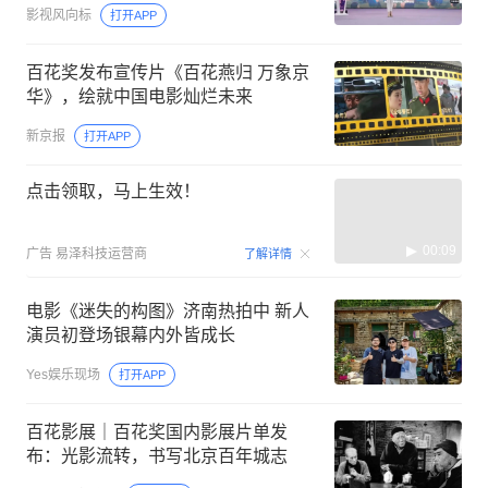
影视风向标
打开APP
百花奖发布宣传片《百花燕归 万象京
华》，绘就中国电影灿烂未来
新京报
打开APP
点击领取，马上生效！
00:09
广告
易泽科技运营商
了解详情
电影《迷失的构图》济南热拍中 新人
演员初登场银幕内外皆成长
Yes娱乐现场
打开APP
百花影展｜百花奖国内影展片单发
布：光影流转，书写北京百年城志