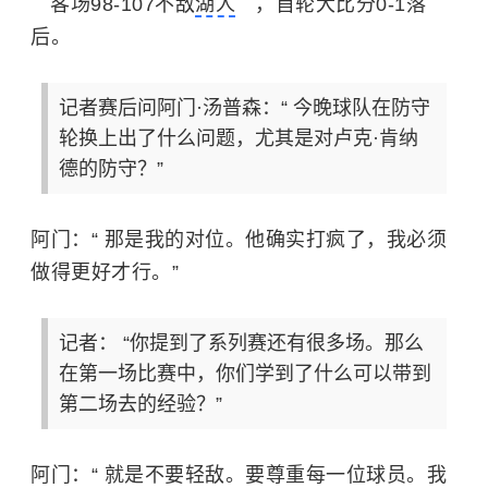
客场98-107不敌
湖人
，首轮大比分0-1落
后。
记者赛后问阿门·汤普森：“ 今晚球队在防守
轮换上出了什么问题，尤其是对卢克·肯纳
德的防守？”
阿门：“ 那是我的对位。他确实打疯了，我必须
做得更好才行。”
记者： “你提到了系列赛还有很多场。那么
在第一场比赛中，你们学到了什么可以带到
第二场去的经验？”
阿门：“ 就是不要轻敌。要尊重每一位球员。我