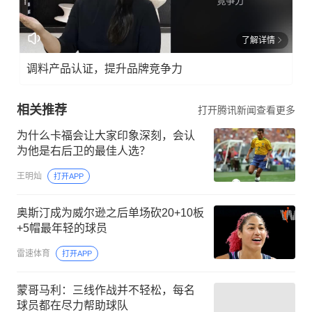
了解详情
调料产品认证，提升品牌竞争力
相关推荐
打开腾讯新闻查看更多
为什么卡福会让大家印象深刻，会认
为他是右后卫的最佳人选？
王明灿
打开APP
奥斯汀成为威尔逊之后单场砍20+10板
+5帽最年轻的球员
雷速体育
打开APP
蒙哥马利：三线作战并不轻松，每名
球员都在尽力帮助球队