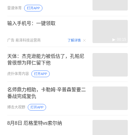
雷速体育
打开APP
输入手机号：一键领取
00:15
广告
易泽科技运营商
了解详情
天体：杰克逊能力被低估了，孔帕尼
曾很想为拜仁留下他
虎扑体育内容
打开APP
名师鼎力相助，卡勒姆·辛普森誓要二
番战完成复仇
搏击大视野
打开APP
8月8日 厄格里特vs索尔纳