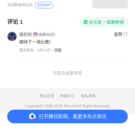
足球数据帝远风
打开APP
评论
1
@元宝 一起聊新闻
猫抓刺
首赞
期待下一场比赛！
重庆网友
4月19日
回复
已显示全部评论
意见反馈
举报中心
隐私政策
Copyright© 1998-
2026
Tencent.All Rights Reserved
打开
腾讯新闻，看更多热点资讯