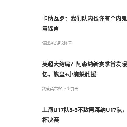
卡纳瓦罗：我们队内也许有个内鬼
意谣言
懂球帝
2评论
昨天
英超大结局？阿森纳新赛季首发曝
亿，熊皇+小蜘蛛驰援
我爱英超
89评论
前天
上海U17队5-6不敌阿森纳U17
杯决赛