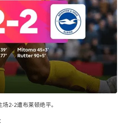
主场2-2遭布莱顿绝平。
：