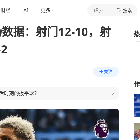
财经
AI
更多
虎扑体育内容
搜索
数据：射门12-10，射
热
2
关注
作
后时刻的扳平球？