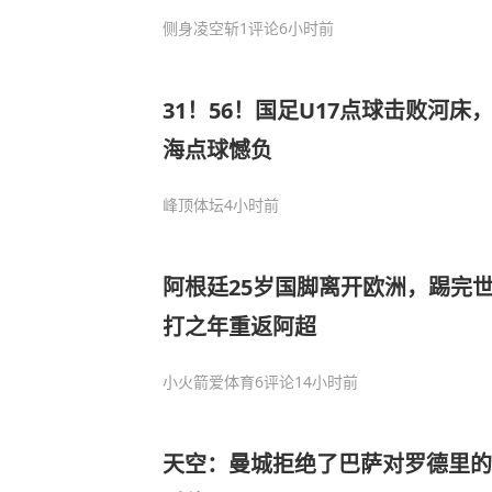
侧身凌空斩
1评论
6小时前
31！56！国足U17点球击败河
海点球憾负
峰顶体坛
4小时前
阿根廷25岁国脚离开欧洲，踢完
打之年重返阿超
小火箭爱体育
6评论
14小时前
天空：曼城拒绝了巴萨对罗德里的