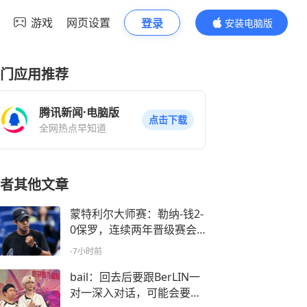
游戏
网页设置
登录
安装电脑版
内容更精彩
门应用推荐
腾讯新闻·电脑版
点击下载
全网热点早知道
者其他文章
蒙特利尔大师赛：勒纳-钱2-
0保罗，连续两年晋级赛会1
6强
-7小时前
bail：回去后要跟BerLIN一
对一深入对话，可能会要教