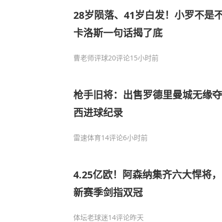
28岁陨落、41岁白发！小罗不是
卡洛斯一句话揭了底
曹老师评球
20评论
15小时前
枪手旧将：出售罗德里曼城无缘夺
西进球纪录
雷速体育
14评论
6小时前
4.25亿欧！阿森纳集齐六大悍将
新赛季剑指双冠
体坛老球迷
14评论
昨天