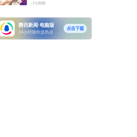
训一下
-7小时前
腾讯新闻·电脑版
点击下载
24小时陪你追热点