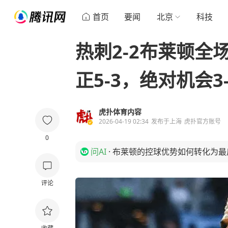
首页
要闻
北京
科技
热刺2-2布莱顿全场
正5-3，绝对机会3-
虎扑体育内容
2026-04-19 02:34
发布于
上海
虎扑官方账号
0
问AI
·
布莱顿的控球优势如何转化为最
评论