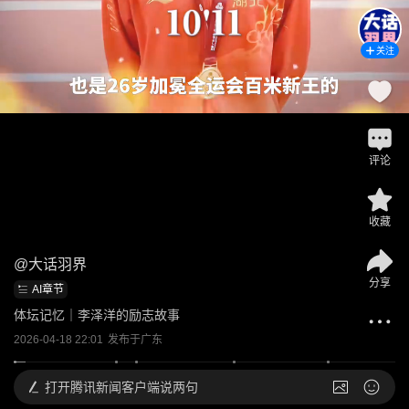
关注
评论
收藏
@
大话羽界
分享
AI章节
体坛记忆｜李泽洋的励志故事
2026-04-18 22:01
发布于
广东
打开
腾讯新闻客户端说两句