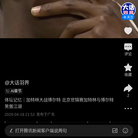
关注
评论
收藏
@
大话羽界
AI章节
2
体坛记忆｜加特林大战博尔特 北京世锦赛加特林与博尔特
笑傲江湖
2026-04-18 21:52
发布于
广东
打开
腾讯新闻客户端说两句