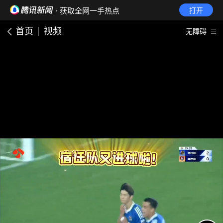
· 获取全网一手热点
打开
首页
视频
无障碍