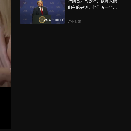
特朗普咒骂欧洲：欧洲人他
们有的是钱，他们没一个好
东西
48
|
00:11
-7小时前