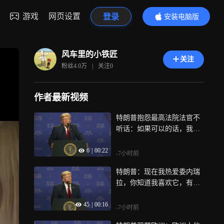
游戏
网页设置
登录
安装电脑版
内容更精彩
风车里的小铁匠
关注
粉丝
4.0万
|
关注
0
作者最新视频
特朗普抱怨最高法院法官不
听话：如果可以的话，我会
把他们都开了
6
|
00:22
-7小时前
特朗普：现在我热爱委内瑞
拉，你知道我喜欢它，有数
十亿又数十亿桶石油正从委
45
|
00:16
内瑞拉运出到美国
-7小时前