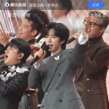
· 获取全网一手热点
打开
首页
视频
无障碍