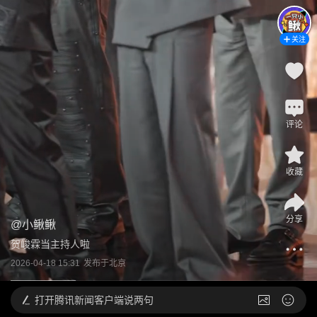
关注
评论
收藏
分享
@
小鳅鳅
贺峻霖当主持人啦
2026-04-18 15:31
发布于
北京
打开
腾讯新闻客户端说两句