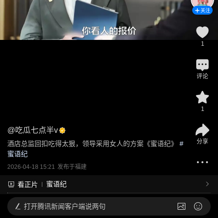
关注
1
评论
1
@
吃瓜七点半v
分享
酒店总监回扣吃得太狠，领导采用女人的方案《蜜语纪》
 #
蜜语纪
2026-04-18 15:21
发布于
福建
蜜语纪
看正片
打开
腾讯新闻客户端说两句