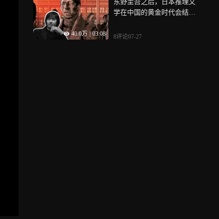
东野圭吾之后，日本推理文
学在中国的黄金时代会结束
吗？
40.0万
|
03:08
8评论
07-27