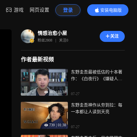
游戏
网页设置
登录
安装电脑版
内容更精彩
情感治愈小屋
关注
粉丝
2808
|
关注
0
作者最新视频
东野圭吾最被低估的十本著
作：《白夜行》《嫌疑人X
的献身》…
382
|
03:38
07-27
东野圭吾神作从夯到拉：每
一本都让人读到天亮
739
|
01:38
07-27