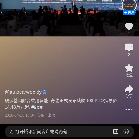
关注
1
2
收藏
@
autocarweekly
分享
硬派基因融合乘用智能 ,奇瑞正式发布威麟R08 PRO指导价
14.48万元起.
 #
奇瑞
2026-04-18 11:04
发布于
上海
打开
腾讯新闻客户端说两句