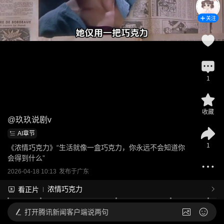
关注
1
收藏
@
玖玖说剧v
AI章节
1
《浓情巧克力》“生活就像一盒巧克力，你永远不会知道你
会得到什么”
2026-04-18 10:13
发布于
广东
浓情巧克力
看正片
打开
腾讯新闻客户端说两句