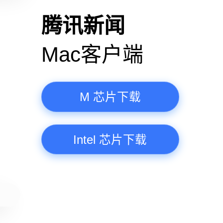
高清视频·更流畅
腾讯新
Mac客
M 芯
Intel