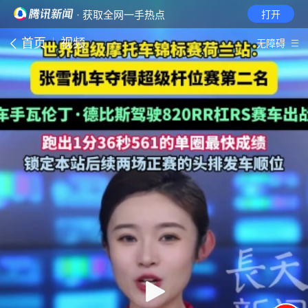
· 获取全网一手热点
打开
首页
视频
无障碍