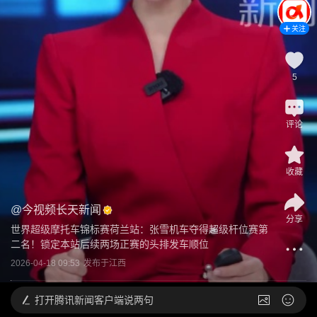
关注
5
评论
收藏
@
今视频长天新闻
分享
世界超级摩托车锦标赛荷兰站：张雪机车夺得超级杆位赛第
二名！锁定本站后续两场正赛的头排发车顺位
2026-04-18 09:53
发布于
江西
打开
腾讯新闻客户端说两句