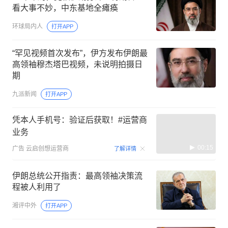
看大事不妙，中东基地全瘫痪
环球局内人
打开APP
“罕见视频首次发布”，伊方发布伊朗最
高领袖穆杰塔巴视频，未说明拍摄日
期
九派新闻
打开APP
凭本人手机号：验证后获取！#运营商
业务
00:15
广告
云启创想运营商
了解详情
伊朗总统公开指责：最高领袖决策流
程被人利用了
湘评中外
打开APP